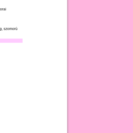
sorai
og, szomorú