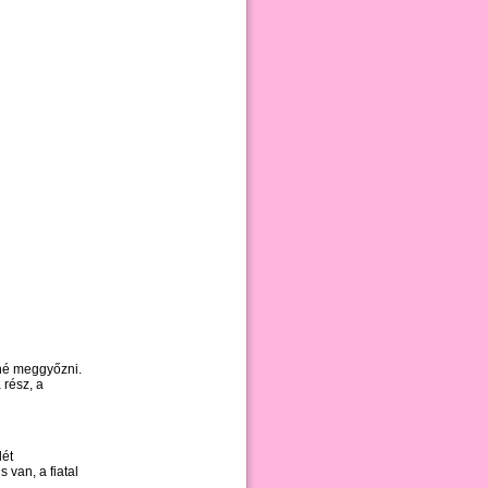
tné meggyőzni.
 rész, a
lét
 van, a fiatal