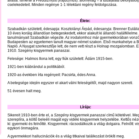
állása. Ismerte a Freudizmust (frajdizmus): álomvilág = a tudatalatti befolyáso
cselekedeteit. Minden regénye 1-1 lélektani regény feldolgozása.
Élete:
Szabadkán született, édesapja: Kosztolányi Árpád, édesanyja: Brenner Eulália
10 éves koráig állandóan betegeskedett, ekkor alakult ki állandó halálfélelme
tanulmányait Szabadkán végezte. Az irodalomhoz már gyermekkorában vonzó
Budapesten az egyetemen tanult magyar-német szakon. Első munkahelye a B
Napló. A Nyugat szerkesztője lett, de nem vett részt a Holnap mozgalomban. El
1910. Szegény kisgyermek panaszai.
Felesége: Halmos Ilona lett, egy fiúk született: Ádám 1915-ben.
1921-ben kiábrándul a politikából.
1920-as években írta regényeit: Pacsirta, édes Anna.
A betegsége idején egyszer el akart válni feleségétől, majd nagyon szereti.
51 évesen halt meg.
Lírája:
Sikereit 1910-ben érte el, a
Szegény kisgyermek panaszai
című kötetével. Me
szereplíra, a költő beleéli magát egy vidéki kisgyermek helyzetébe. Kettős néz
ki: gyermeki és felnőtté. Kisgyermek: rácsodálkozik a világ dolgaira. Felnőtt: 
egykori önmagára.
A gyermekkori hallucinációk és a világ titkaival találkozást örökíti meg.