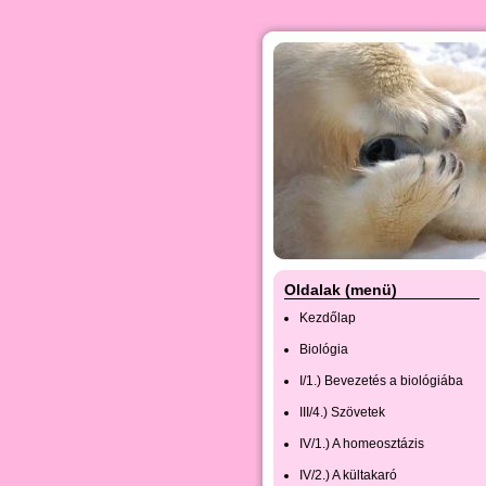
Oldalak (menü)
Kezdőlap
Biológia
I/1.) Bevezetés a biológiába
III/4.) Szövetek
IV/1.) A homeosztázis
IV/2.) A kültakaró