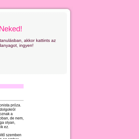
 Neked!
anulásban, akkor kattints az
danyagot, ingyen!
nista próza.
dolgokról
yoznak a
obban, de nem,
ága olyan,
ik ez.
költő szemben