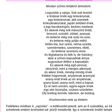
Mostan színes tintákról álmodom.
Legszebb a sárga. Sok-sok levelet
e tintával írnék egy kisleánynak,
egy kisleánynak, akit szeretek.
Krikszkrakszokat, japán betűket írnék,
s egy kacskaringós, kedves madarat.
És akarok még sok másszínű tintát,
bronzot, ezüstöt, zöldet, aranyat,
és kellene még sok száz és ezer,
és kellene még aztán millió:
tréfás-lila, bor-színű, néma-szürke,
szemérmetes, szerelmes, rikitó,
és kellene szomorú-viola
és téglabarna és kék is, de halvány,
akár a színes kapuablak árnya
augusztusi délkor a kapualján.
És akarok még égő-pirosat,
vérszínűt, mint a mérges alkonyat,
és akkor írnék, mindig-mindig írnék.
Kékkel húgomnak, anyámnak arannyal:
arany-imát írnék az én anyámnak,
arany-tüzet, arany-szót, mint a hajnal.
És el nem unnám, egyre-egyre írnék
egy vén toronyba, szünes-szüntelen.
Oly boldog lennék, Istenem, de boldog.
Kiszínezném vele az életem.
Feltételes módban ír. „rajzolás" - a költészetet jelenti; ami az ő szándéka, az írá
színeknek emberi érzéseket ad: jelzői metaforák. Így a színeknek önálló tartal