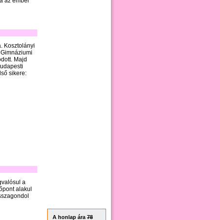
lja az ember
. Kosztolányi
. Gimnáziumi
dott. Majd
udapesti
ső sikere:
gvalósul a
őpont alakul
visszagondol
A honlap ára
78