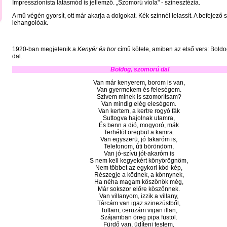
Impresszionista látásmód is jellemző. „Szomorú viola" - szinesztézia.
A mű végén gyorsít, ott már akarja a dolgokat. Kék színnél lelassít. A befejező 
lehangolóak.
1920-ban megjelenik a
Kenyér és bor
című kötete, amiben az első vers: Bold
dal.
Boldog, szomorú dal
Van már kenyerem, borom is van,
Van gyermekem és feleségem.
Szivem minek is szomorítsam?
Van mindig elég eleségem.
Van kertem, a kertre rogyó fák
Suttogva hajolnak utamra,
És benn a dió, mogyoró, mák
Terhétöl öregbül a kamra.
Van egyszerü, jó takaróm is,
Telefonom, úti böröndöm,
Van jó-szívü jót-akaróm is
S nem kell kegyekért könyörögnöm,
Nem többet az egykori köd-kép,
Részegje a ködnek, a könnynek,
Ha néha magam köszönök még,
Már sokszor előre köszönnek.
Van villanyom, izzik a villany,
Tárcám van igaz szinezüstből,
Tollam, ceruzám vigan illan,
Szájamban öreg pipa füstöl.
Fürdő van, üdíteni testem,