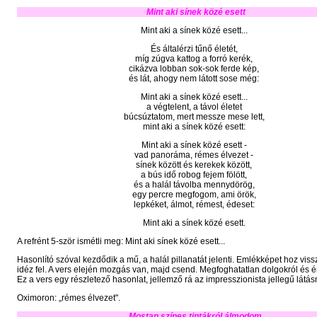
Mint aki sínek közé esett
Mint aki a sínek közé esett...
És általérzi tűnő életét,
míg zúgva kattog a forró kerék,
cikázva lobban sok-sok ferde kép,
és lát, ahogy nem látott sose még:
Mint aki a sínek közé esett...
a végtelent, a távol életet
búcsúztatom, mert messze mese lett,
mint aki a sínek közé esett:
Mint aki a sínek közé esett -
vad panoráma, rémes élvezet -
sínek között és kerekek között,
a bús idő robog fejem fölött,
és a halál távolba mennydörög,
egy percre megfogom, ami örök,
lepkéket, álmot, rémest, édeset:
Mint aki a sínek közé esett.
A refrént 5-ször ismétli meg: Mint aki sínek közé esett...
Hasonlító szóval kezdődik a mű, a halál pillanatát jelenti. Emlékképet hoz vis
idéz fel. A vers elején mozgás van, majd csend. Megfoghatatlan dolgokról és ér
Ez a vers egy részletező hasonlat, jellemző rá az impresszionista jellegű látá
Oximoron: „rémes élvezet".
Mostan színes tintákról álmodom