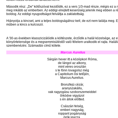
Második rész: „De" kötőszóval kezdődik, ez a vers 1/3-mad része, mégis ez a
meg inkább az emberben. Az eddigi elrejtett keserűség jelenik meg ebben a 
boldog. Az eddigi nyugodtságot felváltja a zaklatottság.
Hiányolja a kincset, ami a teljes boldogságához kell, de ezt nem találja meg. 
műben a kincs a kulcsszó.
A '30-as években klasszicizálódik a költészete, érződik a halál közelsége, az 
könyörtelensége és a megsemmisüléstől való félelem uralkodik el rajta. Haláll
szembenézés:
Számadás
című kötete.
Marcus Aurelius
Sárgán hever itt a középkori Róma,
de lángol az alkony,
mint véres oroszlán
s te fönn lovagolsz még
a Capitolium ősi tetőjén,
Marcus Aurelius.
Bronzfejü cézár,
aranyszakállu,
vak ragyogásu szoborszemeiddel
őrködve vigyázol
s én állok előtted.
Császári felség,
emberi nagyság,
roppant pogányság
örök igazza,