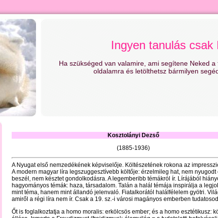
Ingyen tanulás csak
Ha szükséged van valamire, ami segítene Neked a t
oldalamra és letölthetsz bármilyen segé
Kosztol
á
nyi Dezs
ő
(1885-1936)
A Nyugat első nemzedékének képviselője. Költészetének rokona az impresszio
A modern magyar líra legszuggesztívebb költője: érzelmileg hat, nem nyugodt 
beszél, nem késztet gondolkodásra. A legemberibb témákról ír. Lírájából hián
hagyományos témák: haza, társadalom. Talán a halál témája inspirálja a legj
mint téma, hanem mint állandó jelenvaló. Fiatalkorától halálfélelem gyötri. Vil
amiről a régi líra nem ír. Csak a 19. sz.-i városi magányos emberben tudatosod
Őt is foglalkoztatja a homo moralis: erkölcsös ember; és a homo esztétikusz: 