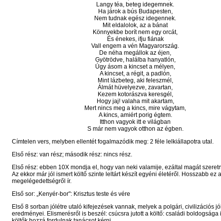
Langy téa, beteg idegemnek.
Ha járok a bús Budapesten,
Nem tudnak egész idegennek.
Mit eldalolok, az a bánat
Könnyekbe borít nem egy orcát,
És énekes, ifju fiának
Vall engem a vén Magyarország.
De néha megállok az éjen,
Gyötrödve, halálba hanyatlón,
Úgy ásom a kincset a mélyen,
A kincset, a régit, a padlón,
Mint lázbeteg, aki feleszmél,
Álmát hüvelyezve, zavartan,
Kezem kotorászva keresgél,
Hogy jaj! valaha mit akartam,
Mert nincs meg a kincs, mire vágytam,
A kincs, amiért porig égtem.
Itthon vagyok itt e világban
S már nem vagyok otthon az égben.
Címtelen vers, melyben ellentét fogalmazódik meg: 2 féle lelkiállapotra utal.
Első rész: van rész; második rész: nincs rész.
Első rész: ebben 10X mondja el, hogy van neki valamije, ezáltal magát szere
Az ekkor már jól ismert költő szinte leltárt készít egyéni életéről. Hosszabb ez a
megelégedettségről ír.
Első sor: „Kenyér-bor": Krisztus teste és vére
Első 8 sorban jólétre utaló kifejezések vannak, melyek a polgári, civilizációs jó
eredményei. Elismerésről is beszél: csúcsra jutott a költő: családi boldogsága is
költők hozzá fordulnak tanácsot kérni.