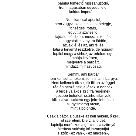
bamba tömegtől visszahuzódó,
trón magasában egyedül élő,
koldus imperátor.
Nem kancsal apostol,
nem zagyva keletnek elmebetegje,
fönséges irótárs,
együtt a sziv és fő,
fájdalom és bölcs messzetekintés,
elhagyatott e sanyaru földön,
az, aki él és az, aki fél és
látja a törvényt reszketve, de higgadt
lépttel megy a sirhoz, az értelem égő
lámpája kezében,
megvetve a barbárt,
mindazt, mi hazugság.
Semmi, ami barbár
nem kell soha nékem, semmi, ami bárgyu.
Nem kellenek ők se, kik titkon az éggel
rádión beszélnek, a jósok, a boncok,
a ferde vajákos, ki cifra regéknek
gőzébe botorkál, csürhe-silányok,
kik csalva-csalatva egy jelre lehullnak
s ugy fintorog arcuk,
mint a bolondé.
Csak a bátor, a büszke az kell nekem, ő kell,
őt szeretem, ki érzi a földet,
tapintja merészen a görcsös, a szörnyü
Medusa-valóság kő-iszonyatját
s szól: «ez van», «ez nincsen»,