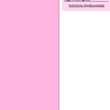
HuPont.hu Ügyfélszolgálat