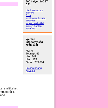
500
helyett MOST
0 Ft.
Honlapkészítés
ingyen:
Ez a
weblapszerkesztő
alkalmas
ingyen weboldal,
ingyen honlap
készítés...
Weblap
látogatottság
számláló:
Mai: 6
Tegnapi: 47
Heti: 142
Havi: 175
Össz.: 283 004
Látogatottság
növelés
sza, emlékeket
zésekről ír.
smód.