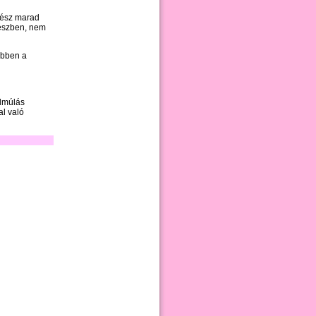
 rész marad
részben, nem
Ebben a
elmúlás
al való